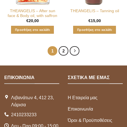
ΤHEANGELIS – After sun
ΤHEANGELIS – Tanning oil
face & Body oil, with saffron
€
20,00
€
15,00
Προσθήκη στο καλάθι
Προσθήκη στο καλάθι
1
2
ΕΠΙΚΟΙΝΩΝΙΑ
ΣΧΕΤΙΚΑ ΜΕ ΕΜΑΣ
Λιβανάτων 4, 412 23,
Η Εταιρεία μας
Λάρισα
Επικοινωνία
2410233233
Όροι & Προϋποθέσεις
Δευ - Παρ 09:00 - 15:00