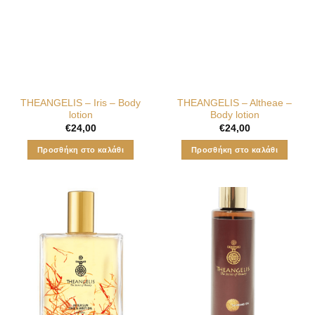
παραλλαγές.
Οι
επιλογές
μπορούν
να
επιλεγούν
στη
ΤHEANGELIS – Iris – Body
ΤHEANGELIS – Altheae –
σελίδα
lotion
Body lotion
του
€
24,00
€
24,00
προϊόντος
Προσθήκη στο καλάθι
Προσθήκη στο καλάθι