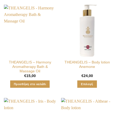
ΤHEANGELIS – Harmony
ΤHEANGELIS – Body lotion
Aromatherapy Bath &
Anemone
Massage Oil
€
15,00
€
24,00
Προσθήκη στο καλάθι
Επιλογή
Αυτό
το
προϊόν
έχει
πολλαπλές