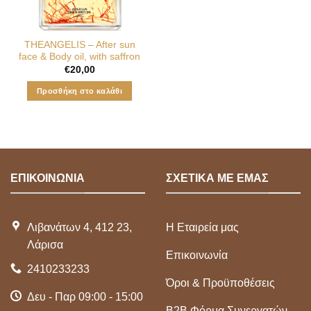
ΤHEANGELIS – After sun
face & Body oil, with saffron
€
20,00
Προσθήκη στο καλάθι
ΕΠΙΚΟΙΝΩΝΙΑ
ΣΧΕΤΙΚΑ ΜΕ ΕΜΑΣ
Λιβανάτων 4, 412 23,
Η Εταιρεία μας
Λάρισα
Επικοινωνία
2410233233
Όροι & Προϋποθέσεις
Δευ - Παρ 09:00 - 15:00
Β2Β Φόρμα Συνεργατών