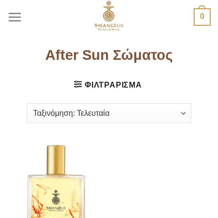
Μετάβαση
0
στο
περιεχόμενο
After Sun Σώματος
ΦΙΛΤΡΆΡΙΣΜΑ