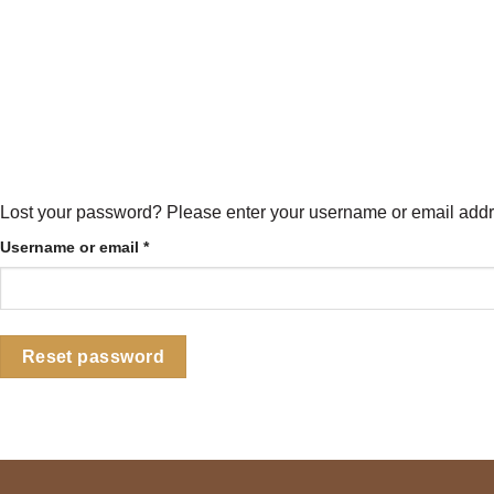
Skip
to
content
Lost your password? Please enter your username or email addres
Required
Username or email
*
Reset password